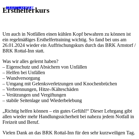
ALLGEMEIN
FARBWERKSTATT
MALERBETRIEB
Ersthelferkurs
Um auch in Notfällen einen kühlen Kopf bewahren zu können ist
ein regelmäßiges Ersthelfertraining wichtig. So fand bei uns am
26.01.2024 wieder ein Auffrischungskurs durch das BRK Arnstorf /
BRK Rottal-Inn statt.
Was wir alles gelernt haben?
– Eigenschutz und Absichern von Unfällen
– Helfen bei Unfällen
– Wundversorgung
– Umgang mit Gelenksverletzungen und Knochenbrüchen
– Verbrennungen, Hitze-/Kälteschäden
– Verätzungen und Vergiftungen
– stabile Seitenlage und Wiederbelebung
„Richtig helfen können – ein gutes Gefühl!“ Dieser Lehrgang gibt
allen wieder mehr Handlungssicherheit bei nahezu jedem Notfall in
Freizeit und Beruf.
Vielen Dank an das BRK Rottal-Inn für den sehr kurzweiligen Tag.