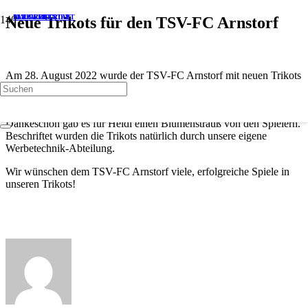
ALLGEMEIN
FARBWERKSTATT
MALERBETRIEB
Neue Trikots für den TSV-FC Arnstorf
Am 28. August 2022 wurde der TSV-FC Arnstorf mit neuen Trikots
von uns ausgestattet.
Christian und Heidi übergaben die Trikots persönlich. Als kleines
Dankeschön gab es für Heidi einen Blumenstrauß von den Spielern.
Beschriftet wurden die Trikots natürlich durch unsere eigene
Werbetechnik-Abteilung.
Wir wünschen dem TSV-FC Arnstorf viele, erfolgreiche Spiele in
unseren Trikots!