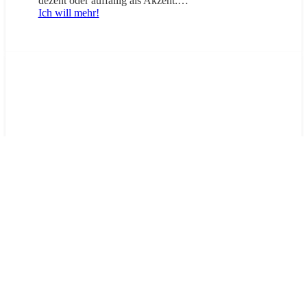
dezent oder auffällig als Akzent:…
Ich will mehr!