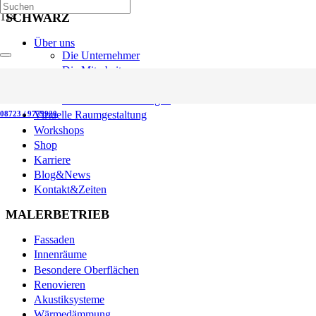
SCHWARZ
Über uns
Die Unternehmer
Die Mitarbeiter
Das Unternehmen
Unsere Auszeichnungen
Virtuelle Raumgestaltung
08723 / 9779920
Workshops
Shop
Karriere
Blog&News
Kontakt&Zeiten
MALERBETRIEB
Fassaden
Innenräume
Besondere Oberflächen
Renovieren
Akustiksysteme
Wärmedämmung